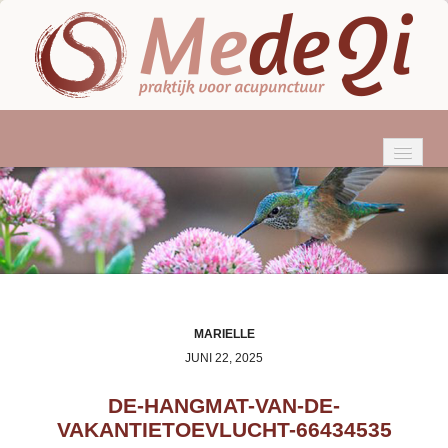
HOME
WIE BEN IK?
ACUPUNCTUUR
KLACHTEN
MARIELLE
JUNI 22, 2025
BEHANDELINGEN
DE-HANGMAT-VAN-DE-
TARIEVEN & VERGOEDINGEN
VAKANTIETOEVLUCHT-66434535