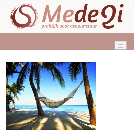
HOME
WIE BEN IK?
ACUPUNCTUUR
KLACHTEN
BEHANDELINGEN
TARIEVEN & VERGOEDINGEN