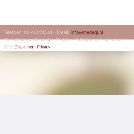
ACTUEEL
CONTACT
Telefoon: 06-46691061 - Email:
info@medeqi.nl
Alle rechten voorbehouden. MedeQi - Praktijk voor Acupunctuur
2017
Disclaimer
|
Privacy