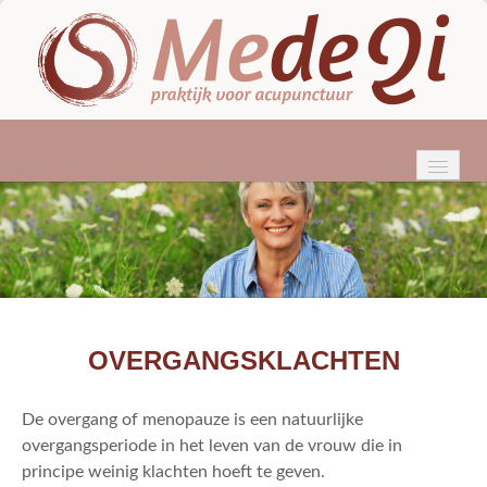
HOME
WIE BEN IK?
ACUPUNCTUUR
KLACHTEN
OVERGANGSKLACHTEN
BEHANDELINGEN
De overgang of menopauze is een natuurlijke
TARIEVEN & VERGOEDINGEN
overgangsperiode in het leven van de vrouw die in
principe weinig klachten hoeft te geven.