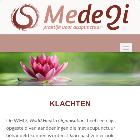
HOME
WIE BEN IK?
ACUPUNCTUUR
KLACHTEN
KLACHTEN
BEHANDELINGEN
De WHO,
World Health Organisation
, heeft een lijst
TARIEVEN & VERGOEDINGEN
opgesteld van aandoeningen die met acupunctuur
behandeld kunnen worden. Daarnaast zijn er ook