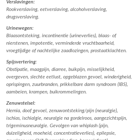
Verslavingen:
Rookverslaving, eetverslaving, alcoholverslaving,
drugsverslaving.
Urinewegen:
Blaasontsteking, incontinentie (urineverlies), blaas- of
nierstenen, impotentie, verminderde vruchtbaarheid,
vroegtijdige of nachtelijke zaadlozingen, prostaatklachten.
Spijsvertering
:
Obstipatie, maagpijn, diarree, buikpijn, misselijkheid,
overgeven, slechte eetlust, opgeblazen gevoel, winderigheid,
oprispingen, zuurbranden, prikkelbare darm syndroom (IBS),
aambeien, krampen, buikrommelingen.
Zenuwstelsel:
Hernia, doof gevoel, zenuwontsteking/pijn (neuralgie),
ischias, ischialgie, neuralgie na gordelroos, aangezichtspijn,
trigeminusneuralgie. Gevolgen van whiplash (pijn,
duizeligheid, moeheid, concentratieverlies), epilepsie,