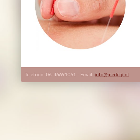
Telefoon: 06-46691061 - Email:
info@medeqi.nl