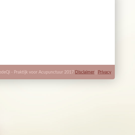
edeQi - Praktijk voor Acupunctuur 2017
Disclaimer
|
Privacy