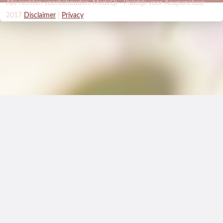
ACTUEEL
Alle rechten voorbehouden. MedeQi - Praktijk voor Acupunctuur
2017
Disclaimer
|
Privacy
CONTACT