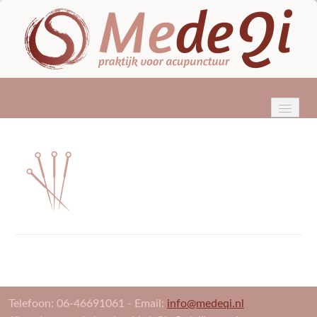
HOME
WIE BEN IK?
ACUPUNCTUUR
KLACHTEN
BEHANDELINGEN
TARIEVEN & VERGOEDINGEN
Telefoon: 06-46691061 - Email:
info@medeqi.nl