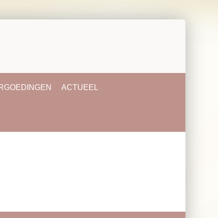
ERGOEDINGEN
ACTUEEL