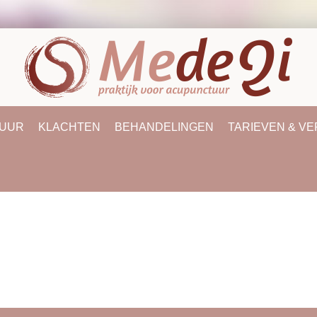
UUR
KLACHTEN
BEHANDELINGEN
TARIEVEN & V